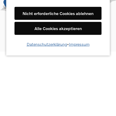
widerrufen indem Sie das Icon “I” rechts
klicken. Weitere Informationen finden Sie in
Nicht erforderliche Cookies ablehnen
unserer Datenschutzerklärung.
Alle Cookies akzeptieren
Ja, ich stimme zu
Datenschutzerklärung
•
Impressum