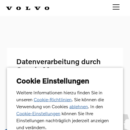
Datenverarbeitung durch
Google Maps
Für die Darstellung der Google Maps-Karte auf
Cookie Einstellungen
dieser Seite benötigen wir Ihre Einwilligung.
Sofern Sie einwilligen, wird Google Ireland
Weitere Informationen hierzu finden Sie in
personenbezogenen Daten wie etwa Ihre IP-
unseren
Cookie-Richtlinien
. Sie können die
Adresse und Ihr Nutzungsverhalten verarbeiten.
Verwendung von Cookies
ablehnen
. In den
Sofern Sie einwilligen, speichern wir dies in
Cookie-Einstellungen
können Sie Ihre
einem Cookie. Ihre Einwilligung können Sie
Einstellungen nachträglich jederzeit anzeigen
jederzeit mit Wirkung für die Zukunft
und verändern.