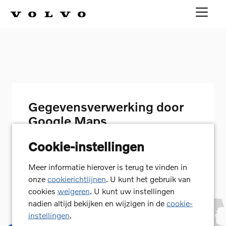
Gegevensverwerking door
Google Maps
Wij hebben uw toestemming nodig om de
Cookie-instellingen
kaart van Google Maps op deze pagina weer te
geven. Als u uw toestemming geeft, zal Google
Meer informatie hierover is terug te vinden in
Ireland persoonsgegevens verwerken, zoals uw
onze
cookierichtlijnen
. U kunt het gebruik van
IP-adres en informatie over hoe u de kaart
cookies
weigeren
. U kunt uw instellingen
gebruikt. Wij slaan uw toestemming ook op in
nadien altijd bekijken en wijzigen in de
cookie-
een cookie. U kunt uw toestemming te allen
instellingen
.
tijde met werking voor de toekomst intrekken