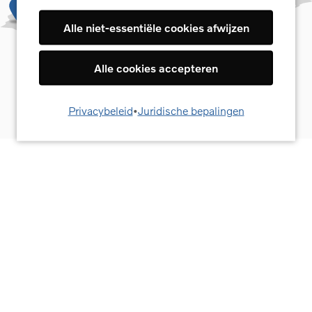
door op het "i"-pictogram aan de rechterkant te
klikken. Meer informatie vindt u in ons
Alle niet-essentiële cookies afwijzen
privacybeleid.
Alle cookies accepteren
Ja, ik ga akkoord
Privacybeleid
•
Juridische bepalingen