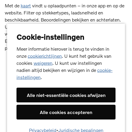
Met de
kaart
vindt u oplaadpunten – in onze app en op de
website. Filter op stekkertypes, laadsnelheid en
beschikbaarheid. Beoordelingen bekijken en achterlaten.
U kunt ook een route naar het gewenste laadstation laten
weergeven en direct vanuit de app beginnen te navigeren.
Cookie-instellingen
En als het station opladen op afstand aanbiedt, kunt u dat
proces ook in gang zetten.
Meer informatie hierover is terug te vinden in
onze
cookierichtlijnen
. U kunt het gebruik van
cookies
weigeren
. U kunt uw instellingen
nadien altijd bekijken en wijzigen in de
cookie-
instellingen
.
Alle niet-essentiële cookies afwijzen
Alle cookies accepteren
Privacybeleid
•
Juridische bepalingen