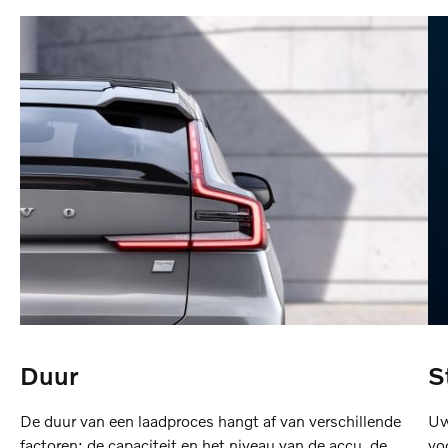
Duur
S
De duur van een laadproces hangt af van verschillende
Uw
factoren: de capaciteit en het niveau van de accu, de
vo